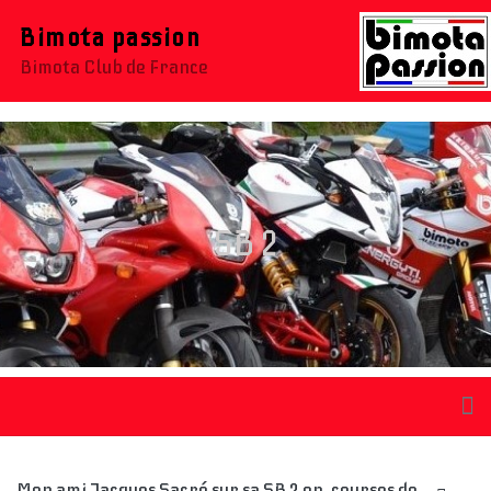
Bimota passion
Bimota Club de France
SB 2
Mon ami Jacques Sacré sur sa SB 2 en courses de