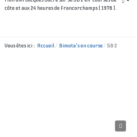
côte et aux 24 heures de Francorchamps ( 1978 ).
Vous êtes ici :
Accueil
Bimota's en course
SB 2